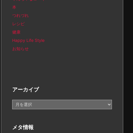
本
つれづれ
レシピ
健康
Happy Life Style
お知らせ
アーカイブ
ア
ー
カ
イ
メタ情報
ブ