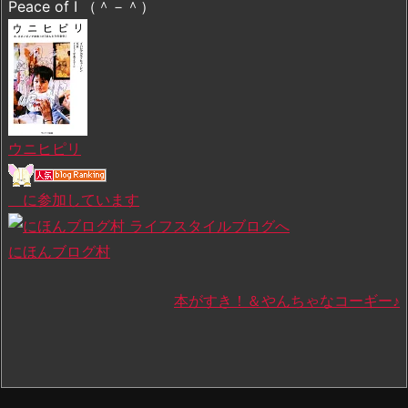
Peace of I （＾－＾）
ウニヒピリ
に参加しています
にほんブログ村
本がすき！＆やんちゃなコーギー♪