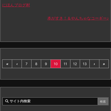
にほんブログ村
本がすき！＆やんちゃなコーギー♪
«
‹
7
8
9
10
11
12
13
›
»