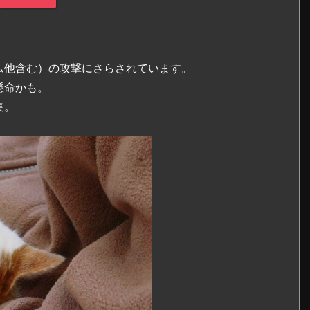
ム他含む）の攻撃にさらされています。
懸命かも。
集。