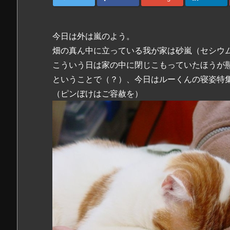
今日は外は嵐のよう。
畑の真ん中に立っている我が家は砂嵐（セシウ
こういう日は家の中に閉じこもっていたほうが
ということで（？）、今日はルーくんの寝姿特
（ピンぼけはご容赦を）