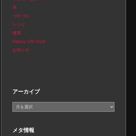
本
つれづれ
レシピ
健康
Happy Life Style
お知らせ
アーカイブ
ア
ー
カ
イ
メタ情報
ブ