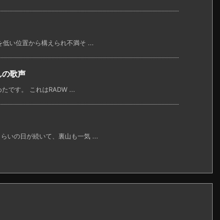
い位置から構えられ不満そ ...
んの歌声
す。 これはRADW ...
いの日が続いて、裏山も一気 ...