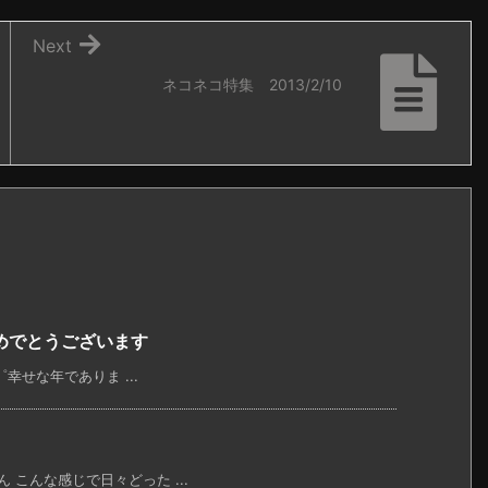
Next
ネコネコ特集 2013/2/10
めでとうございます
゜幸せな年でありま ...
こんな感じで日々どった ...