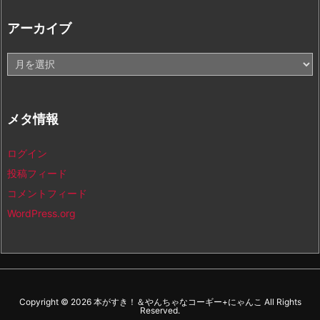
アーカイブ
ア
ー
カ
イ
メタ情報
ブ
ログイン
投稿フィード
コメントフィード
WordPress.org
Copyright ©
2026
本がすき！＆やんちゃなコーギー+にゃんこ
All Rights
Reserved.