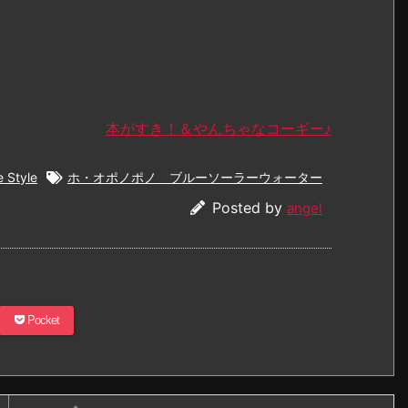
本がすき！＆やんちゃなコーギー♪
e Style
ホ・オポノポノ ブルーソーラーウォーター
Posted by
angel
Pocket