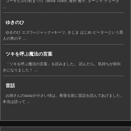
コーギビルの村まつり Tasha Tudor, 食野 雅子, ターシャ テューダ
...
ゆきのひ
ゆきのひ エズラ=ジャック=キーツ, きじま はじめ ピーターという黒
人の男の子 ...
ツキを呼ぶ魔法の言葉
「ツキを呼ぶ魔法の言葉」を読みました。 読んだら、気持ちが前向
きになりました！ ...
昔話
お姉さんのazazが小さい頃は、夜寝る前に昔話を読んであげました。
本当は語って ...