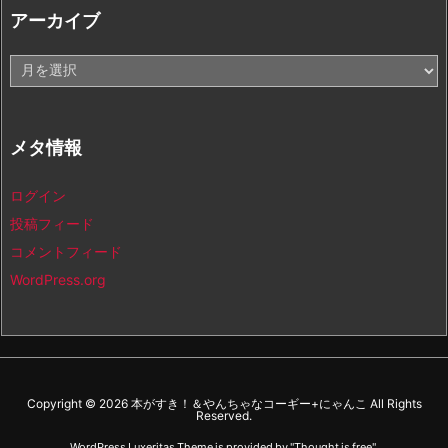
アーカイブ
ア
ー
カ
イ
メタ情報
ブ
ログイン
投稿フィード
コメントフィード
WordPress.org
Copyright ©
2026
本がすき！＆やんちゃなコーギー+にゃんこ
All Rights
Reserved.
WordPress Luxeritas Theme is provided by "
Thought is free
".